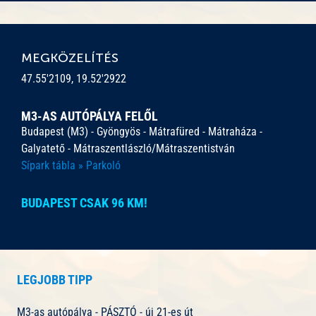
MEGKÖZELÍTÉS
47.55'2109, 19.52'2922
M3-AS AUTÓPÁLYA FELŐL
Budapest (M3) - Gyöngyös - Mátrafüred - Mátraháza -
Galyatető - Mátraszentlászló/Mátraszentistván
Sípark tábla » Parkoló
BUDAPEST CSAK 96 KM!
LEGJOBB TIPP
M3-as autópálya - PÁSZTÓ - új 21-es út