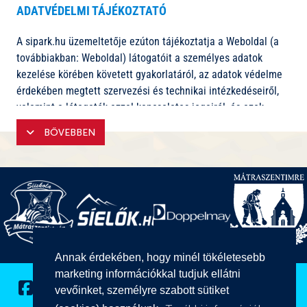
ADATVÉDELMI TÁJÉKOZTATÓ
A sipark.hu üzemeltetője ezúton tájékoztatja a Weboldal (a
továbbiakban: Weboldal) látogatóit a személyes adatok
kezelése körében követett gyakorlatáról, az adatok védelme
érdekében megtett szervezési és technikai intézkedéseiről,
valamint a látogatók ezzel kapcsolatos jogairól, és azok
érvényesítésének lehetőségeiről.
BŐVEBBEN
Az adatok kezelője a(z) Digitroll Kft. (a továbbiakban:
Üzemeltető), 4200 Hajdúszoboszló, Bánomkerti út 63.
Amennyiben a(z) Üzemeltető a Weboldal látogatójától
(továbbiakban: Felhasználó) bármilyen célra személyes
adatokat kér, az alábbi rendelkezések az irányadók.
Jelen Adatvédelmi nyilatkozat az Üzemeltető Weboldala
használatakor a Felhasználó esetlegesen megadott
személyes adatainak kezelésére, feldolgozására,
Annak érdekében, hogy minél tökéletesebb
nyilvántartására vonatkozó alapvető információkat
marketing információkkal tudjuk ellátni
tartalmazza. Amennyiben bármilyen kérdése merülne fel
vevőinket, személyre szabott sütiket
adatainak kezelésével kapcsolatban, kérjük, hogy a Weboldal