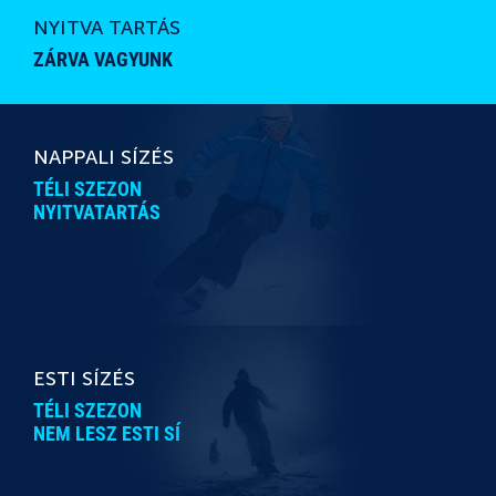
FEJLESZTÉSEK
A MAGAS-MÁTRÁBAN
NYITVA TARTÁS
SÍBÉRLET ÁRAK
ELŐVÉTEL
TRÉNINGEK ÉS VERSENYEK
ZÁRVA VAGYUNK
ONLINE TICKET
MÁTRAALJÁN, MÁTRALÁBÁN
FIZETÉSI MÓDOK
SÍPARK ZÖLDEN
SZOLGÁLTATÁSOK DÍJAI
NAPPALI SÍZÉS
TÉLI SZEZON
KAPCSOLAT
NYITVATARTÁS
ESTI SÍZÉS
TÉLI SZEZON
NEM LESZ ESTI SÍ