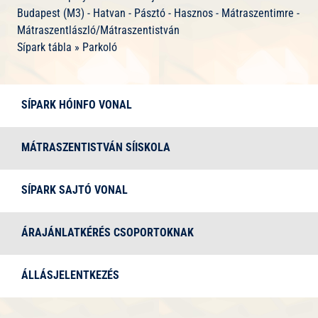
Budapest (M3) - Hatvan - Pásztó - Hasznos - Mátraszentimre -
Mátraszentlászló/Mátraszentistván
Sípark tábla » Parkoló
SÍPARK HÓINFO VONAL
TELEFONSZÁM
MÁTRASZENTISTVÁN SÍISKOLA
+36 20 448 0148 (csak nyitvatartás alatt)
E-
MAIL
SÍPARK SAJTÓ VONAL
info@sipark.hu
CÍM
Bejelentkezés kizárólag az ELŐJEGYZÉS felületen.
ÁRAJÁNLATKÉRÉS CSOPORTOKNAK
+36 20 573 5800 (csak média ügyekben)
Probléma esetén: +36 20 293 4777
ÁLLÁSJELENTKEZÉS
sajto@sipark.hu
-
info@sioktatopark.hu
info@sipark.hu
-