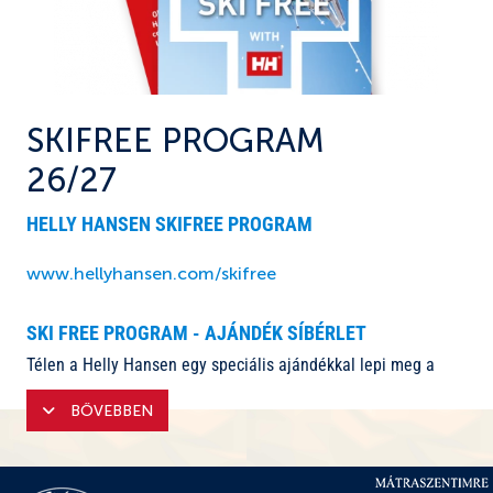
FEJLESZTÉSEK
A MAGAS-MÁTRÁBAN
SÍBÉRLET ÁRAK
ELŐVÉTEL
TRÉNINGEK ÉS VERSENYEK
ONLINE TICKET
MÁTRAALJÁN, MÁTRALÁBÁN
FIZETÉSI MÓDOK
SÍPARK ZÖLDEN
SKIFREE PROGRAM
SZOLGÁLTATÁSOK DÍJAI
26/27
KAPCSOLAT
HELLY HANSEN SKIFREE PROGRAM
www.hellyhansen.com/skifree
SKI FREE PROGRAM - AJÁNDÉK SÍBÉRLET
Télen a Helly Hansen egy speciális ajándékkal lepi meg a
magyar síelőket: a Mátraszentistván Sípark a SKIFREE
BŐVEBBEN
program részévé vált. A Helly Hansen már több szezon óta
igyekszik kielégíteni az igényes vásárlók stílussal,
védelemmel és teljesítménnyel szemben támasztott